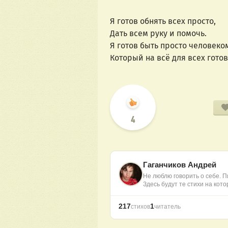
Я готов обнять всех просто,
Дать всем руку и помочь. 
Я готов быть просто человеко
Который на всё для всех готов
4
Гаганчиков Андрей
Не люблю говорить о себе. П
Здесь будут те стихи на кот
217
1
стихов
читатель