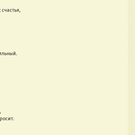
 счастья,
ильный.
,
росит.