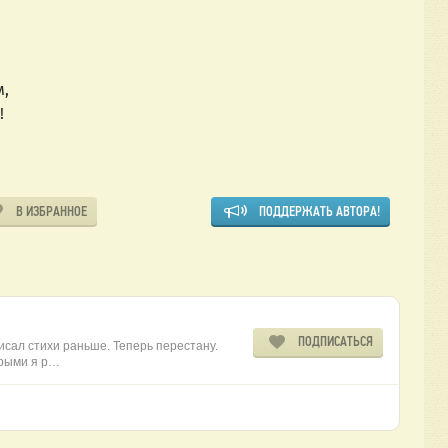
м,
!
В ИЗБРАННОЕ
ПОДДЕРЖАТЬ АВТОРА!
ПОДПИСАТЬСЯ
исал стихи раньше. Теперь перестану.
орыми я р…