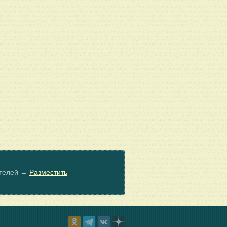
ателей →
Разместить