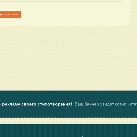
дноклассники
ь рекламу своего стихотворения!
Ваш баннер увидят сотни чит