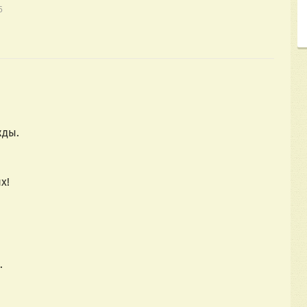
5
ды. 
х!
. 