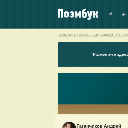
Поэмбук
Современники
Андрей Гаганчик
⭐
Разместите здес
Гаганчиков Андрей