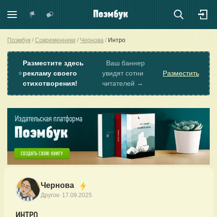
Поэмбук
Современники
Чернова
Интро
Разместите здесь
Ваш баннер
⭐
рекламу своего
увидят сотни
Разместить
стихотворения!
читателей →
Чернова
·
Другое
17.09.2025
ИНТРО