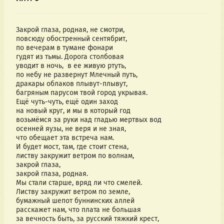
Закрой глаза, родная, не смотри, 
повсюду обостренный сентябрит, 
по вечерам в тумане фонари  
гудят из тьмы. Дорога столбовая 
уводит в ночь,  в ее живую ртуть, 
по небу не развернут Млечный путь, 
дракары облаков плывут-плывут,  
багряным парусом твой город укрывая. 
Ещё чуть-чуть, ещё один заход 
на новый круг, и мы в который год 
возьмёмся за руки над гладью мертвых вод 
осенней яузы, не веря и не зная, 
что обещает эта встреча нам. 
И будет мост, там, где стоит стена, 
листву закружит ветром по волнам, 
закрой глаза, 
закрой глаза, родная. 
Мы стали старше, вряд ли что смелей. 
Листву закружит ветром по земле, 
бумажный шепот буннинских аллей 
расскажет нам, что плата не большая 
за вечность быть, за русский тяжкий крест, 