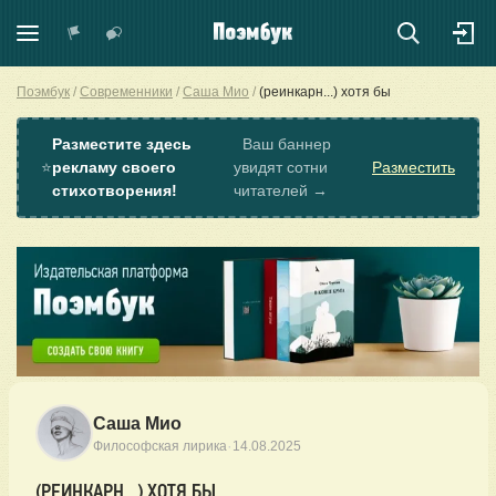
Поэмбук
Современники
Саша Мио
(реинкарн...) хотя бы
Разместите здесь
Ваш баннер
⭐
рекламу своего
увидят сотни
Разместить
стихотворения!
читателей →
Саша Мио
·
Философская лирика
14.08.2025
(РЕИНКАРН...) ХОТЯ БЫ