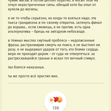
чужие маски. а потом цеплял обратно. я носил тебе на 
откуп нерастраченные силы. обещай хотя бы опыт от 
купели до могилы.
я не то чтобы серьёзно, но когда-то взяться надо. эта 
пьеса грандиозна и по-своему отвратна. затянуть финал 
до взрыва... если сможешь, я не против. есть одна 
альтернатива – брешь на звёздном небосводе.
в тёмных мыслях смутный проблеск – недописанные 
фразы. растранжирив смерть на поиск, я не выстоял ни 
разу. я не выдержал ударов от того, кто ближе сердца. 
вера не проходит даром – от суда не отвертеться. за 
растрескавшейся гранью я искал тот вечный стимул.
так боялся наказанья.
ты же просто всё простил мне.
108