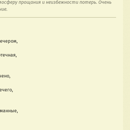
осферу прощания и неизбежности потерь. Очень 
ние.
вечером,
течная,
чено,
ечего,
уманные,