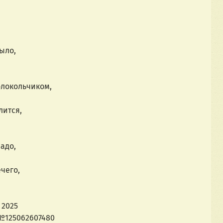
было,
олокольчиком,
лится,
адо,
чего,
 2025
№125062607480