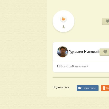
4
Гуричев Николай
193
6
стихов
читателей
Поделиться
Вконтакте
О