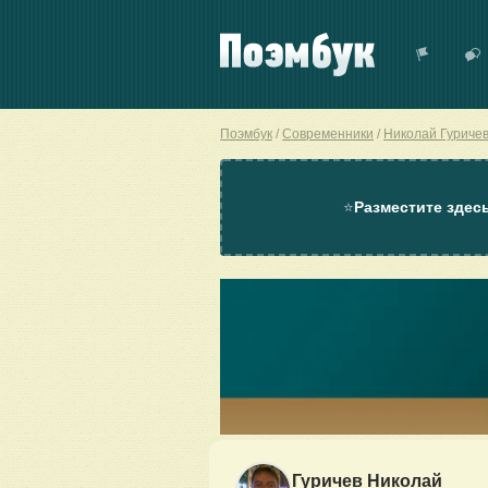
Поэмбук
Современники
Николай Гуриче
⭐
Разместите здес
Гуричев Николай