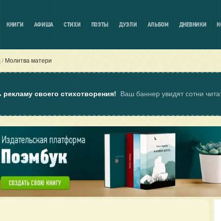
КНИГИ
АФИША
СТИХИ
ПОЭТЫ
ДУЭЛИ
АЛЬБОМ
ДНЕВНИКИ
К
в
Молитва матери
ь рекламу своего стихотворения!
Ваш баннер увидят сотни чит