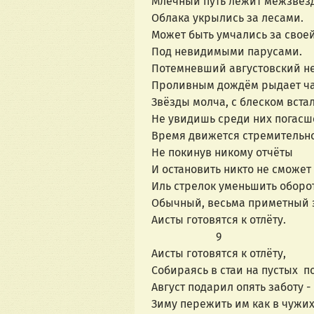
Млечный путь лежит межзвёз
Облака укрылись за лесами.
Может быть умчались за свое
Под невидимыми парусами.
Потемневший августовский н
Проливным дождём рыдает ч
Звёзды молча, с блеском встал
Не увидишь среди них погасш
Время движется стремительно
Не покинув никому отчёты
И остановить никто не сможет
Иль стрелок уменьшить оборот
Обычный, весьма приметный э
Аисты готовятся к отлёту.
                       9
Аисты готовятся к отлёту,
Собираясь в стаи на пустых  п
Август подарил опять заботу -
Зиму пережить им как в чужих