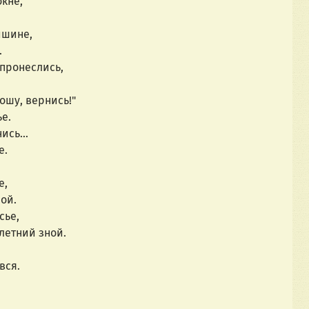
кне,
ишине,
.
пронеслись,
ошу, вернись!"
ье.
сь...
е.
е,
ой.
сье,
летний зной.
вся.