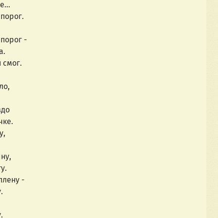
...
порог.
порог -
а.
 смог.
ло,
здо
чке.
у,
ну,
у.
плену -
.
.