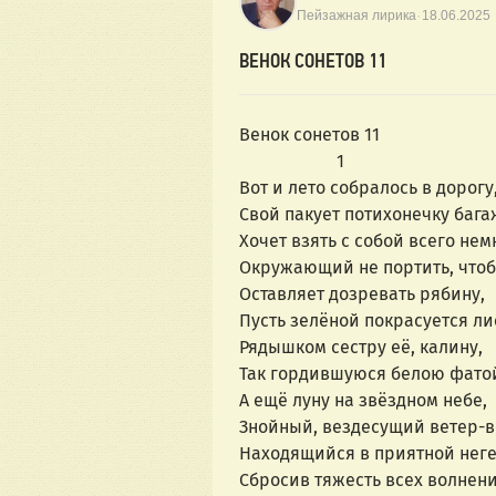
·
Пейзажная лирика
18.06.2025
ВЕНОК СОНЕТОВ 11
Венок сонетов 11
                      1
Вот и лето собралось в дорогу
Свой пакует потихонечку бага
Хочет взять с собой всего нем
Окружающий не портить, чтоб
Оставляет дозревать рябину,
Пусть зелёной покрасуется ли
Рядышком сестру её, калину,
Так гордившуюся белою фато
А ещё луну на звёздном небе,
Знойный, вездесущий ветер-в
Находящийся в приятной неге
Сбросив тяжесть всех волнени