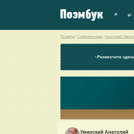
Поэмбук
Современники
Анатолий Уминс
⭐
Разместите здес
Уминский Анатолий