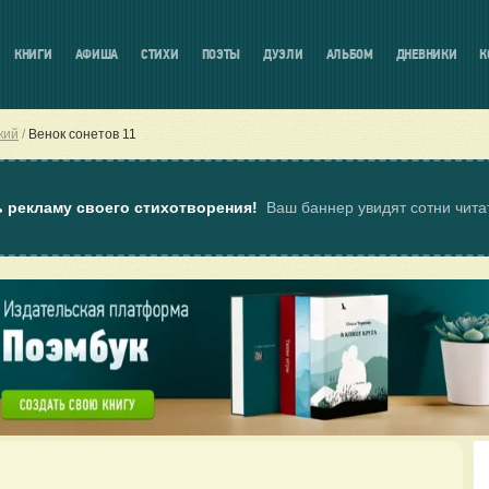
КНИГИ
АФИША
СТИХИ
ПОЭТЫ
ДУЭЛИ
АЛЬБОМ
ДНЕВНИКИ
К
кий
Венок сонетов 11
ь рекламу своего стихотворения!
Ваш баннер увидят сотни чит