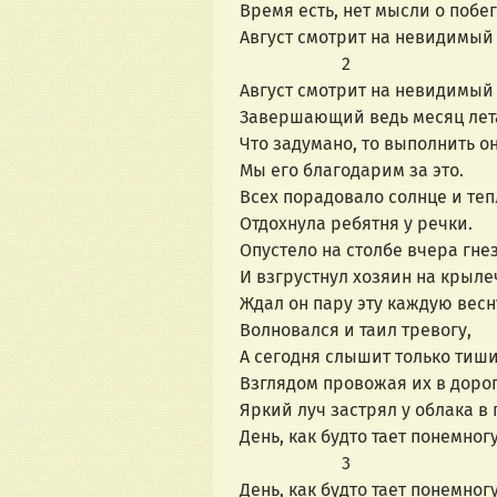
Время есть, нет мысли о побеге
Август смотрит на невидимый 
                       2
Август смотрит на невидимый 
Завершающий ведь месяц лет
Что задумано, то выполнить он
Мы его благодарим за это.
Всех порадовало солнце и теп
Отдохнула ребятня у речки.
Опустело на столбе вчера гне
И взгрустнул хозяин на крыле
Ждал он пару эту каждую весн
Волновался и таил тревогу,
А сегодня слышит только тиши
Взглядом провожая их в дорог
Яркий луч застрял у облака в 
День, как будто тает понемногу
                       3
День, как будто тает понемногу