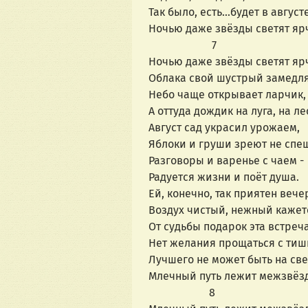
Так было, есть...будет в август
Ночью даже звёзды светят яр
                       7
Ночью даже звёзды светят яр
Облака свой шустрый замедля
Небо чаще открывает ларчик,
А оттуда дождик на луга, на ле
Август сад украсил урожаем,
Яблоки и груши зреют не спе
Разговоры и варенье с чаем -
Радуется жизни и поёт душа.
Ей, конечно, так приятен вечер
Воздух чистый, нежный кажетс
От судьбы подарок эта встреча
Нет желания прощаться с тиш
Лучшего не может быть на свет
Млечный путь лежит межзвёзд
                      8