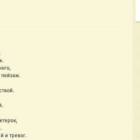
,
ж.
ного,
 пейзаж.
ствой.
й.
етерок,
.
й и тревог.