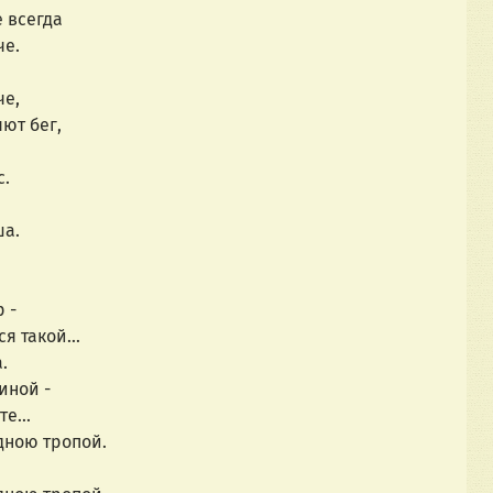
е всегда
че.
че,
ют бег,
с.
ша.
 -
я такой...
.
иной -
е...
ною тропой. 