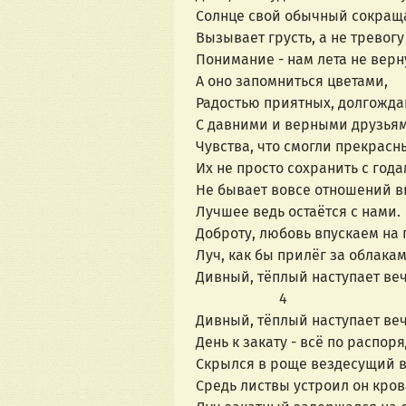
Солнце свой обычный сокраща
Вызывает грусть, а не тревогу
Понимание - нам лета не верн
А оно запомниться цветами,
Радостью приятных, долгожда
С давними и верными друзьям
Чувства, что смогли прекрасн
Их не просто сохранить с года
Не бывает вовсе отношений в
Лучшее ведь остаётся с нами.
Доброту, любовь впускаем на п
Луч, как бы прилёг за облакам
Дивный, тёплый наступает ве
                       4
Дивный, тёплый наступает ве
День к закату - всё по распоря
Скрылся в роще вездесущий в
Средь листвы устроил он кров