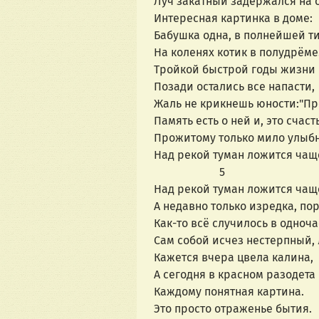
Луч закатный задержался на о
Интересная картинка в доме:
Бабушка одна, в полнейшей т
На коленях котик в полудрёме
Тройкой быстрой годы жизни 
Позади остались все напасти,
Жаль не крикнешь юности:"Пр
Память есть о ней и, это счаст
Прожитому только мило улыбни
Над рекой туман ложится чащ
                       5
Над рекой туман ложится чащ
А недавно только изредка, пор
Как-то всё случилось в одноча
Сам собой исчез нестерпный, 
Кажется вчера цвела калина,
А сегодня в красном разодета 
Каждому понятная картина. 
Это просто отраженье бытия.