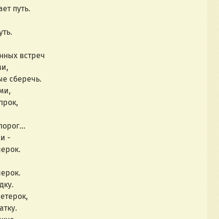
ет путь.
уть.
нных встреч
и,
ые сберечь.
ми,
прок,
орог... 
и -
черок.
черок.
дку.
етерок,
атку.