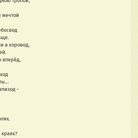
дною тропой,
й мечтой
ебосвод
аще.
и в хоровод,
ей.
 вперёд,
 ход
ы...
пизод -
олях.
 краях?