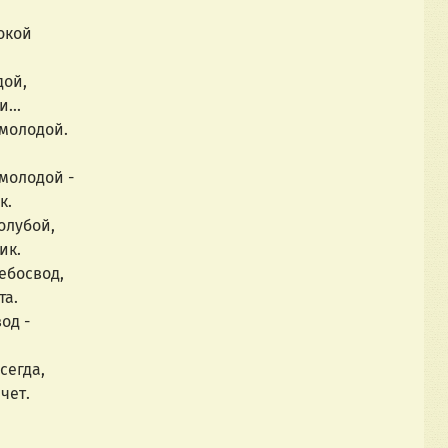
окой
дой,
...
 молодой.
молодой -
к.
олубой,
ик.
ебосвод,
та.
од -
сегда,
чет.