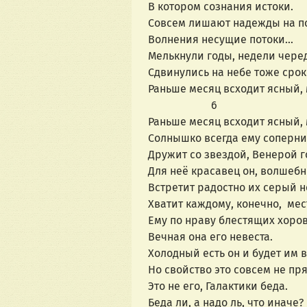
В котором сознания истоки.
Совсем лишают надежды на п
Волнения несущие потоки...
Мелькнули годы, недели чере
Сдвинулись на небе тоже сроки
Раньше месяц всходит ясный,
                       6
Раньше месяц всходит ясный, 
Солнышко всегда ему соперни
Дружит со звездой, Венерой г
Для неё красавец он, волшебн
Встретит радостно их серый н
Хватит каждому, конечно,  мес
Ему по нраву блестящих хоров
Вечная она его невеста.
Холодный есть он и будет им в
Но свойство это совсем не пря
Это не его, Галактики беда.
Беда ли, а надо ль, что иначе?