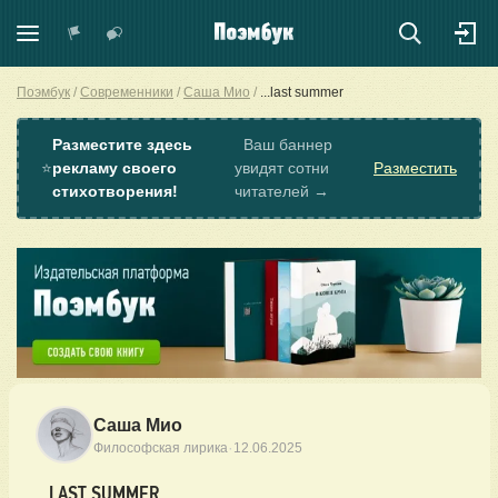
Поэмбук
Современники
Саша Мио
...last summer
Разместите здесь
Ваш баннер
⭐
рекламу своего
увидят сотни
Разместить
стихотворения!
читателей →
Саша Мио
·
Философская лирика
12.06.2025
...LAST SUMMER