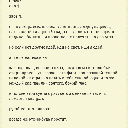
(крик?
оно?)
забыл.
я – в дождь, искать баланс. четвёртый ждёт, надеюсь, 
нас. замкнётся адовый квадрат – делить его не вариант, 
ведь как бы нить ни пролегла, не получить по два угла.
но если нет других идей, иди на свет. ищи людей.
а я ещё надеюсь на
как под плащом горит спина, так дрожью в горло бьёт 
азарт. промокнуть гордо – это фарт. под влажной тёплой 
пеленой не страшно встать к тебе спиной. одно и то же 
каждый раз: там лик святого, божий глас.
в потоке этой суеты с рассветом оживаешь ты. и я. 
ломается квадрат. 
ругай меня. я виноват.
всегда же кто-нибудь простит.