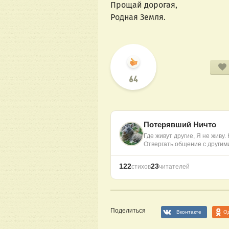
Прощай дорогая,
Родная Земля.
64
Потерявший Ничто
Где живут другие, Я не живу. 
Отвергать общение с другим
122
23
стихов
читателей
Поделиться
Вконтакте
О