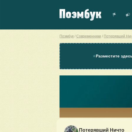
Поэмбук
Современники
Потерявший Ни
⭐
Разместите здес
Потерявший Ничто