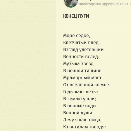
·
Философская лирика
26.09.20
КОНЕЦ ПУТИ
Море седое,
Клетчатый плед.
Взгляд улетевший
Вечности вслед.
Музыка звезд
В ночной тишине.
Мраморный мост
От вселенной ко мне.
Годы как слезы:
В землю ушли;
В пенные воды
Вечной души.
Лечу я как птица,
К светилам твердя: