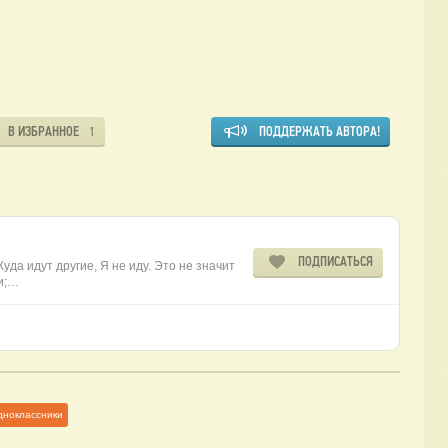
В ИЗБРАННОЕ
ПОДДЕРЖАТЬ АВТОРА!
1
ПОДПИСАТЬСЯ
Куда идут другие, Я не иду. Это не значит
и;…
дноклассники