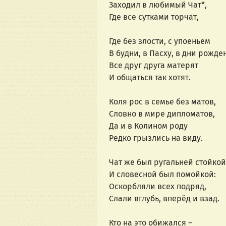
Заходил в любимый Чат*,
Где все сутками торчат,
Где без злости, с упоеньем
В будни, в Пасху, в дни рожде
Все друг друга матерят
И общаться так хотят. 
Коля рос в семье без матов,
Словно в мире дипломатов,
Да и в Колином роду
Редко грызлись на виду.
Чат же был ругальней стойкой
И словесной был помойкой:
Оскорбляли всех подряд,
Слали вглубь, вперёд и взад. 
Кто на это обижался –