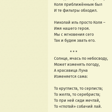
Коля приближённым был
И те фильтры обходил.
Николай иль просто Коля –
Имя нашего героя.
Мы с мгновения сего
Так и будем звать его.
                * * *
Солнце, мчась по небосводу,
Может изменять погоду,
А красавица Луна
Изменяется сама:
То круглиста, то серписта;
То желта, то серебриста;
То при ней сиди мечтай,
То «глотай» собачий лай.