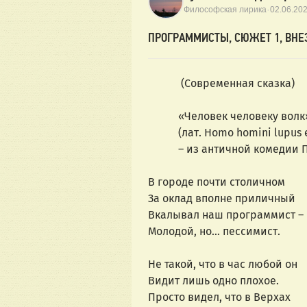
·
Философская лирика
02.06.20
ПРОГРАММИСТЫ, СЮЖЕТ 1, ВНЕ
            (Современная сказка)
           «Человек человеку вол
           (лат. Homo homini lupus
           – из античной комеди
В городе почти столичном
За оклад вполне приличный
Вкалывал наш программист –
Молодой, но… пессимист.
Не такой, что в час любой он
Видит лишь одно плохое.
Просто видел, что в Верхах