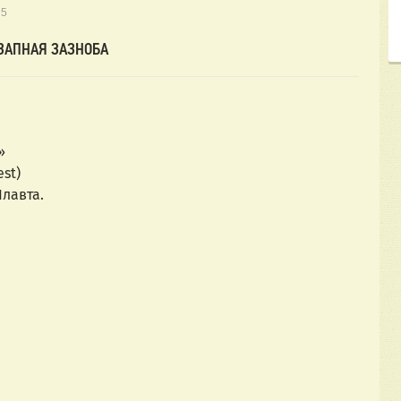
25
ЗАПНАЯ ЗАЗНОБА
к»
 est) 
и Плавта.