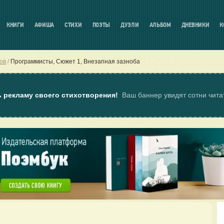
КНИГИ
АФИША
СТИХИ
ПОЭТЫ
ДУЭЛИ
АЛЬБОМ
ДНЕВНИКИ
К
ов
Программисты, Сюжет 1, Внезапная зазноба
ь рекламу своего стихотворения!
Ваш баннер увидят сотни чит