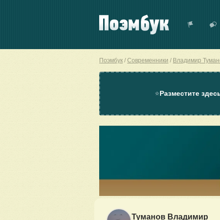
Поэмбук
Современники
Владимир Туман
⭐
Разместите здес
Туманов Владимир