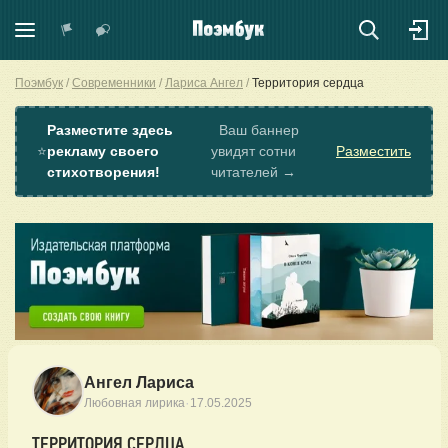
Поэмбук
Современники
Лариса Ангел
Территория сердца
Разместите здесь
Ваш баннер
⭐
рекламу своего
увидят сотни
Разместить
стихотворения!
читателей →
Ангел Лариса
·
Любовная лирика
17.05.2025
ТЕРРИТОРИЯ СЕРДЦА