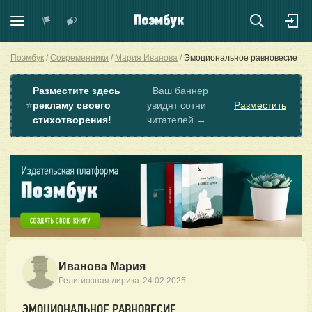
Поэмбук
Современники
Мария Иванова
Эмоциональное равновесие
Разместите здесь
Ваш баннер
⭐
рекламу своего
увидят сотни
Разместить
стихотворения!
читателей →
Иванова Мария
·
Религиозная лирика
24.02.2025
ЭМОЦИОНАЛЬНОЕ РАВНОВЕСИЕ