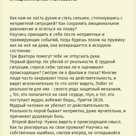
Как нам не пасть духом и стать сильнее, столкнувшись с 
неприятной ситуацией? Как сохранить эмоциональное 
равновесие и остаться на плаву? 
Научись приходить в себя после неприятных и 
травмирующих событий, тогда будешь похож на пружину: 
как на неё ни дави, она возвращается в исходное 
состояние.
Три фактора помогут тебе не отпускать руки. 
Первый фактор. Не убегай от реальности. В трудной 
ситуации, спроси себя: трезво ли я оценивают 
происходящее? Смотрю ли я фактам в глаза? Многие 
люди часто закрывают глаза на действительность, и 
видят исключительно то что хотят видеть. Побег от 
реальности для них - своего рода защитный механизм.
,, Тот, кто полагается на своё сердце, глуп, а тот, кто 
поступает мудро, избежит беды,,. Притчи 28:26. 
Мудрый человек не убегает от действительности. 
Реальность порой бывает неприятна, даже мучительна, и 
причиняет душевную боль. 
  Второй фактор. Нужно видеть в происходящем смысл. 
Как ты реагируешь на свои промахи? Научись на 
собственных ошибках, смотри вперёд, не оглядывайся 