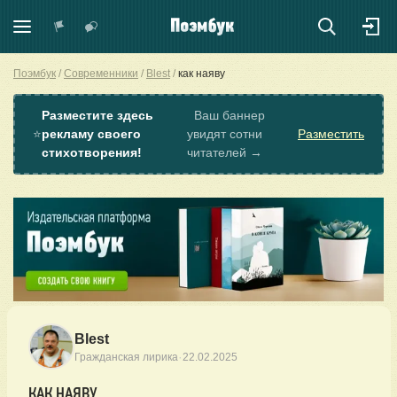
Поэмбук
Современники
Blest
как наяву
Разместите здесь
Ваш баннер
⭐
рекламу своего
увидят сотни
Разместить
стихотворения!
читателей →
Blest
·
Гражданская лирика
22.02.2025
КАК НАЯВУ