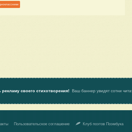
дноклассники
ь рекламу своего стихотворения!
Ваш баннер увидят сотни чит
акты
Пользовательское соглашение
Клуб поэтов Поэмбука