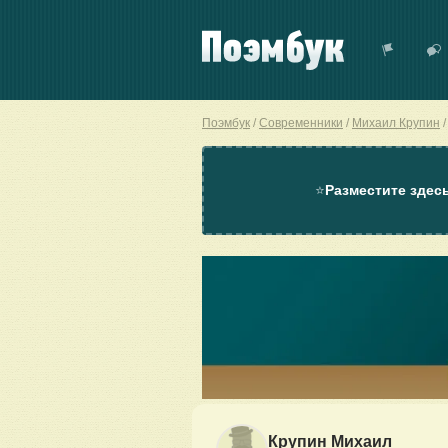
Поэмбук
Современники
Михаил Крупин
⭐
Разместите здес
Крупин Михаил