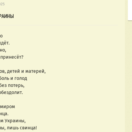
025
КРАИНЫ
но
ждёт.
но,
 принесёт?
ов, детей и матерей,
боль и голод
без потерь,
обездолит.
я миром
нца.
ом Украины,
ы, лишь свинца!