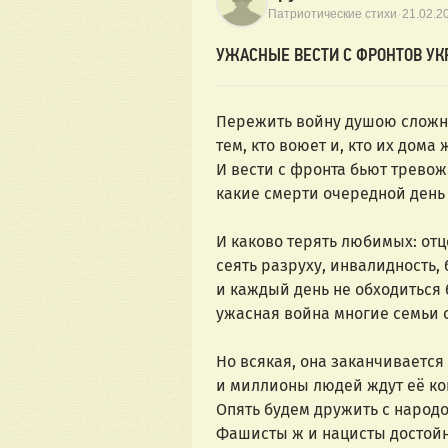
·
Патриотические стихи
21.02.2
УЖАСНЫЕ ВЕСТИ С ФРОНТОВ У
Пережить войну душою слож
тем, кто воюет и, кто их дома 
И вести с фронта бьют тревож
какие смерти очередной день
И каково терять любимых: отц
сеять разруху, инвалидность, 
и каждый день не обходиться 
ужасная война многие семьи 
Но всякая, она заканчиваетс
и миллионы людей ждут её ко
Опять будем дружить с народ
Фашисты ж и нацисты достойн