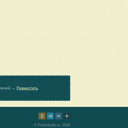
ателей →
Разместить
© Poembook.ru, 2026