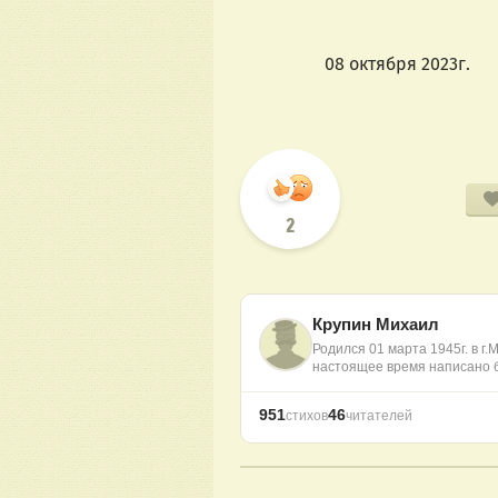
                   08 октября 2023г.
2
Крупин Михаил
Родился 01 марта 1945г. в г.
настоящее время написано
951
46
стихов
читателей