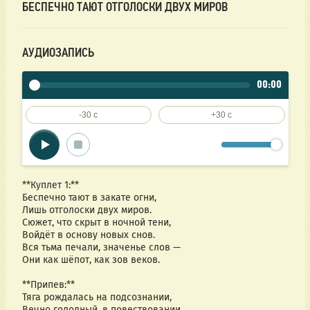
БЕСПЕЧНО ТАЮТ ОТГОЛОСКИ ДВУХ МИРОВ
АУДИОЗАПИСЬ
00:00
-30 c
+30 c
**Куплет 1:**  
Беспечно тают в закате огни,  
Лишь отголоски двух миров.  
Сюжет, что скрыт в ночной тени,  
Войдёт в основу новых снов.  
Вся тьма печали, значенье слов —  
Они как шёпот, как зов веков.  
**Припев:**  
Тяга рождалась на подсознании,  
Вечно голодный, в повествовании.  