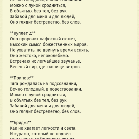
Можно с луной сродниться,  
В объятьях без тел, без рук.  
Забавой для меня и для людей,  
Оно глядит бестрепетно, без слов.  
**Куплет 2:**  
Оно пророчит пафосный сюжет,  
Высокий смысл божественных миров.  
Не ухватить, не двинуть время вспять,  
Оно жестоко, непоколебимо.  
Встречаю их легчайшее звучанье,  
Веселый пир, где скопище ветров.  
**Припев:**  
Тяга рождалась на подсознании,  
Вечно голодный, в повествовании.  
Можно с луной сродниться,  
В объятьях без тел, без рук.  
Забавой для меня и для людей,  
Оно глядит бестрепетно, без слов.  
**Бридж:**  
Как не хватает легкости и света,  
И куража, который не подвёл.  