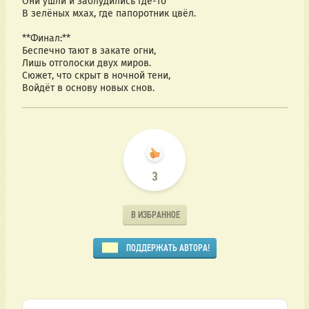
Они ушли и заблудились где-то  
В зелёных мхах, где папоротник цвёл.  
**Финал:**  
Беспечно тают в закате огни,  
Лишь отголоски двух миров.  
Сюжет, что скрыт в ночной тени,  
Войдёт в основу новых снов.  
3
В ИЗБРАННОЕ
ПОДДЕРЖАТЬ АВТОРА!