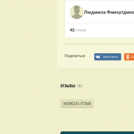
Людмила Фамхутдино
42
стихов
Поделиться
Вконтакте
О
ОТЗЫВЫ
(0)
НАПИСАТЬ ОТЗЫВ