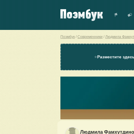
Поэмбук
Современники
Людмила Фамху
⭐
Разместите здес
Людмила Фамхутдино