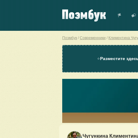
Поэмбук
Современники
Климентина Чуг
⭐
Разместите здес
Чугункина Климентин