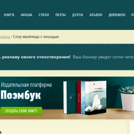
КНИГИ
АФИША
СТИХИ
ПОЭТЫ
ДУЭЛИ
АЛЬБОМ
ДНЕВНИКИ
К
ункина
Спор верблюда с лошадью
ь рекламу своего стихотворения!
Ваш баннер увидят сотни чит
а