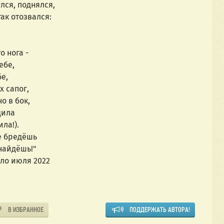
лся, поднялся,
ак отозвался:
 нога - 
ебе,
бе,
х сапог,
о в бок,
дила
ла!).
е бредёшь
найдёшь!"
                                начало июля 2022
В ИЗБРАННОЕ
ПОДДЕРЖАТЬ АВТОРА!