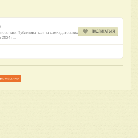
а
ПОДПИСАТЬСЯ
новению. Публиковаться на самиздатовских
я 2024 г…
дноклассники