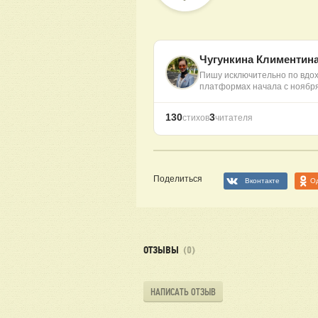
Чугункина Климентин
Пишу исключительно по вдох
платформах начала с ноябр
130
3
стихов
читателя
Поделиться
Вконтакте
О
ОТЗЫВЫ
(0)
НАПИСАТЬ ОТЗЫВ