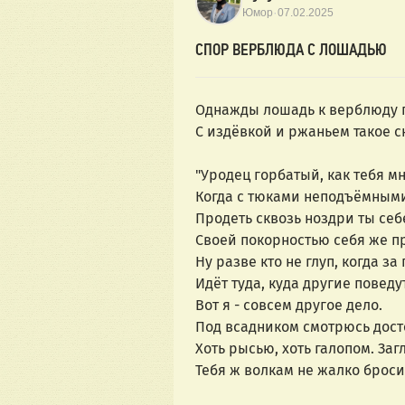
·
Юмор
07.02.2025
СПОР ВЕРБЛЮДА С ЛОШАДЬЮ
Однажды лошадь к верблюду 
С издёвкой и ржаньем такое с
"Уродец горбатый, как тебя м
Когда с тюками неподъёмными
Продеть сквозь ноздри ты себ
Своей покорностью себя же п
Ну разве кто не глуп, когда за 
Идёт туда, куда другие поведу
Вот я - совсем другое дело.
Под всадником смотрюсь дост
Хоть рысью, хоть галопом. Заг
Тебя ж волкам не жалко броси