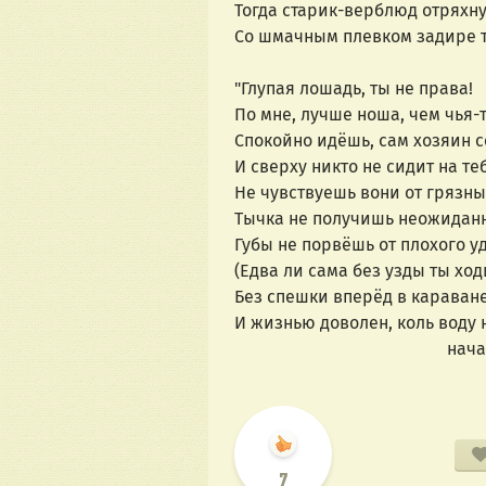
Тогда старик-верблюд отряхну
Со шмачным плевком задире т
"Глупая лошадь, ты не права!
По мне, лучше ноша, чем чья-то
Спокойно идёшь, сам хозяин с
И сверху никто не сидит на те
Не чувствуешь вони от грязны
Тычка не получишь неожиданн
Губы не порвёшь от плохого у
(Едва ли сама без узды ты ходи
Без спешки вперёд в караван
И жизнью доволен, коль воду 
                 
7