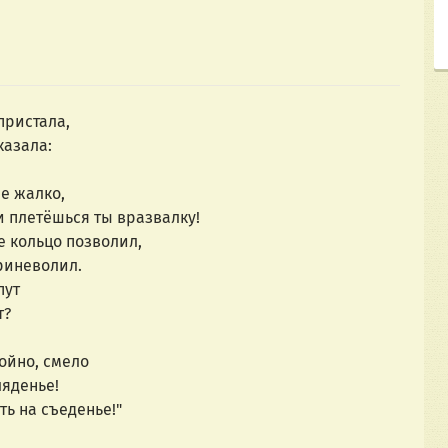
пристала,
казала:
не жалко,
 плетёшься ты вразвалку!
е кольцо позволил,
риневолил.
пут
т?
ойно, смело
ляденье!
ть на съеденье!"