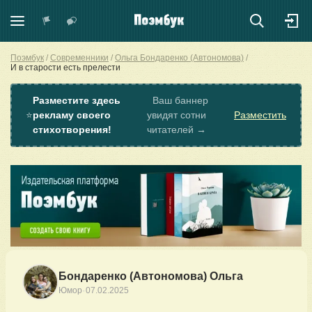
Поэмбук
Современники
Ольга Бондаренко (Автономова)
И в старости есть прелести
Разместите здесь
Ваш баннер
⭐
рекламу своего
увидят сотни
Разместить
стихотворения!
читателей →
Бондаренко (Автономова) Ольга
·
Юмор
07.02.2025