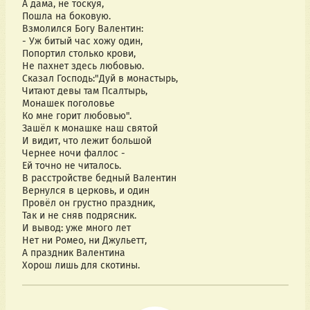
А дама, не тоскуя,
Пошла на боковую.
Взмолился Богу Валентин:
- Уж битый час хожу один,
Попортил столько крови,
Не пахнет здесь любовью.
Сказал Господь:"Дуй в монастырь,
Читают девы там Псалтырь,
Монашек поголовье
Ко мне горит любовью".
Зашёл к монашке наш святой
И видит, что лежит большой
Чернее ночи фаллос -
Ей точно не читалось.
В расстройстве бедный Валентин
Вернулся в церковь, и один
Провёл он грустно праздник,
Так и не сняв подрясник.
И вывод: уже много лет
Нет ни Ромео, ни Джульетт,
А праздник Валентина
Хорош лишь для скотины.