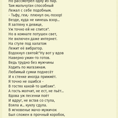
Но рассмотрел одну из пар.
Там мальчуган способный
Лежал с себе подобным.
- Тьфу, геи,- плюнул он,-позор!
Везде, куда не кинешь взор...
Я загляну к девице,
Уж точно ей не спится".
Но в комнате потушен свет,
Не включен даже интернет.
На стуле под халатом
Лежит её вибратор.
Вздохнул святой:"Ну вот у вдов
Наверно ужин-то готов.
Ведь трудно без мужчины
Ходить по магазинам.
Любимый сумки поднесёт
И к стенке иногда прижмёт.
Я точно не ошибся -
В гостях какой-то шибзик".
А гость молчит, не ест, не пьёт...
Вдова уж песенки поёт
И вдруг, не встав со стула,
Взяла и... куклу сдула.
В мгновенье мачо-мужичок
Был сложен в прочный коробок,