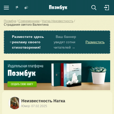
Поэмбук
Современники
Натка Неизвестность
Страдания святого Валентина
Разместите здесь
Ваш баннер
⭐
рекламу своего
увидят сотни
Разместить
стихотворения!
читателей →
Неизвестность Натка
·
Юмор
07.02.2025