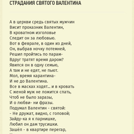
СТРАДАНИЯ СВЯТОГО ВАЛЕНТИНА
А в церкви средь святых мужчин
Висит проказник Валентин,
В кроватном изголовье
Следит он за любовью.
Вот в феврале, в один из дней,
Он, выбрав ночку потемней,
Решил пройтись по парам-
Вдруг тратят время даром?
Явился он в одну семью,
А там и не едят, не пьют.
Мол, время карантина-
И не до Валентина.
Все в масках ходят... и в кровать
С женой муж не ложится спать,
Чтоб не было заразы,
И о любви- ни фразы.
Подумал Валентин - святой:
- Не дружат, видно, с головой;
Зайду-ка я к парнишке,
Любил он дам трусишки.
Зашёл - в квартире перегар,