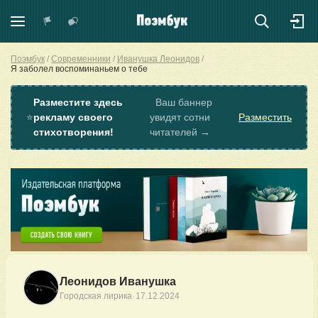
Поэмбук
Современники
Иванушка Леонидов
Я заболел воспоминаньем о тебе
Разместите здесь
Ваш баннер
⭐
рекламу своего
увидят сотни
Разместить
стихотворения!
читателей →
Леонидов Иванушка
·
Городская лирика
17.12.2024