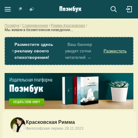
Поэмбук
Современники
Римма Красковская
Мы живем в безмятежном неведении...
Разместите здесь
Ваш баннер
⭐
рекламу своего
увидят сотни
Разместить
стихотворения!
читателей →
Красковская Римма
·
Философская лирика
28.11.2023