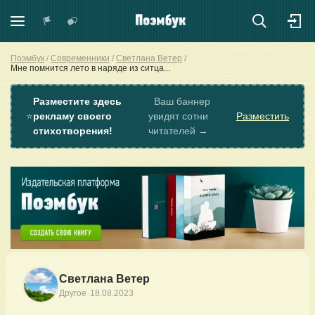
Поэмбук
Современники
Светлана Ветер
Мне помнится лето в наряде из ситца...
Разместите здесь
Ваш баннер
⭐
рекламу своего
увидят сотни
Разместить
стихотворения!
читателей →
Светлана Ветер
·
Другое
18.08.2023