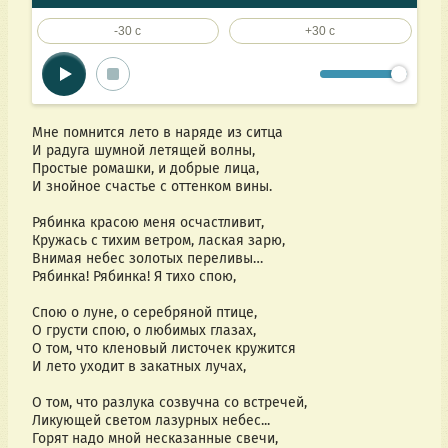
-30 c
+30 c
Мне помнится лето в наряде из ситца
И радуга шумной летящей волны,
Простые ромашки, и добрые лица,
И знойное счастье с оттенком вины.
Рябинка красою меня осчастливит,
Кружась с тихим ветром, лаская зарю,
Внимая небес золотых переливы…
Рябинка! Рябинка! Я тихо спою,
Спою о луне, о серебряной птице,
О грусти спою, о любимых глазах,
О том, что кленовый листочек кружится
И лето уходит в закатных лучах,
О том, что разлука созвучна со встречей,
Ликующей светом лазурных небес...
Горят надо мной несказанные свечи,