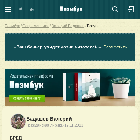
Поэмбук
Современники
Валерий Бадашев
Бред
⭐
Ваш баннер увидят сотни читателей
→
Разместить
Бадашев Валерий
·
Гражданская лирика
19.11.2022
БРЕД