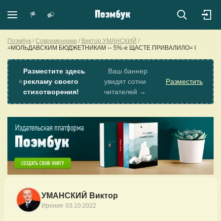
Поэмбук
Современники
Виктор УМАНСКИЙ
=МОЛЬДАВСКИМ БЮДЖЕТНИКАМ ─ 5%-е ЩАСТЕ ПРИВАЛИЛО= I
Разместите здесь
Ваш баннер
⭐
рекламу своего
увидят сотни
Разместить
стихотворения!
читателей →
УМАНСКИЙ Виктор
·
Ирония
03.10.2022