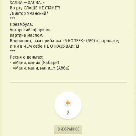
ХАЛВА ─ ХАЛВА, -
Во рту СЛАЩЕ НЕ СТАНЕТ!
/Виктор Уманский/
***
Преамбула:
Авторский афоризм: 
Картина маслом:
Вооооооот, вам прибавка =5 КОПЕЕК= (5%) к зарплате, 
И ни в ЧЁМ себе НЕ ОТКАЗЫВАЙТЕ!
***
Песня о деньгах:
- «Мани, мани» (Кабаре)
- «Мани, мани, мани…» (Абба)
2
В ИЗБРАННОЕ