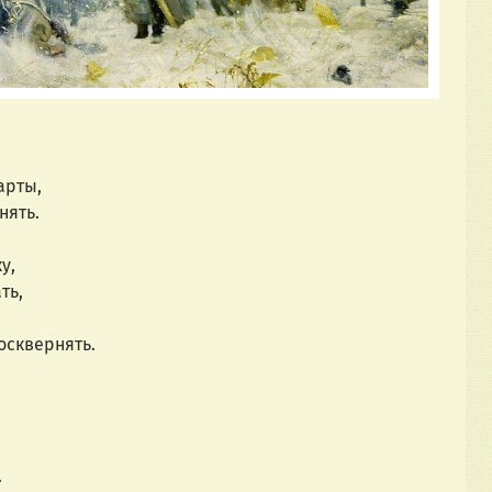
арты,
нять.
у,
ть,
осквернять.
.