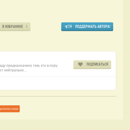
В ИЗБРАННОЕ
ПОДДЕРЖАТЬ АВТОРА!
1
ПОДПИСАТЬСЯ
аду предназначено тем, кто в пору
яет нейтрально…
дноклассники