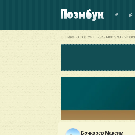
Поэмбук
Современники
Максим Бочкаре
Бочкарев Максим