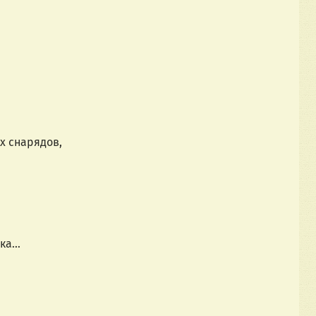
х снарядов,
лка…