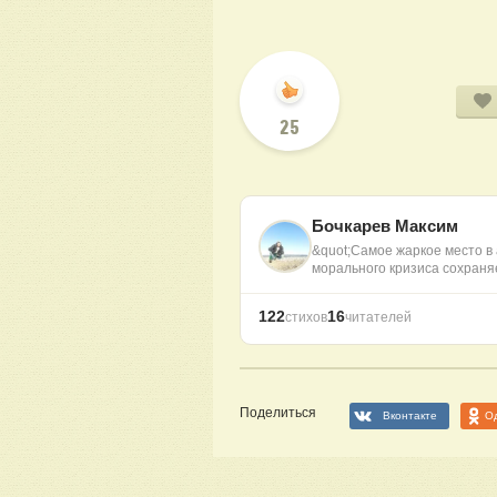
25
Бочкарев Максим
&quot;Самое жаркое место в 
морального кризиса сохран
122
16
стихов
читателей
Поделиться
Вконтакте
О