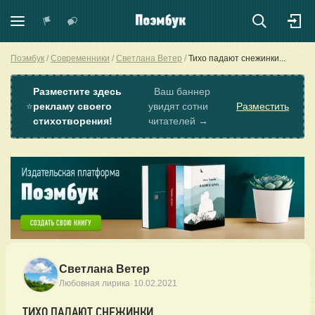
Поэмбук
Современники
Светлана Ветер
Тихо падают снежинки...
Разместите здесь
Ваш баннер
⭐
рекламу своего
увидят сотни
Разместить
стихотворения!
читателей →
Светлана Ветер
·
Любовная лирика
10.02.2021
ТИХО ПАДАЮТ СНЕЖИНКИ...