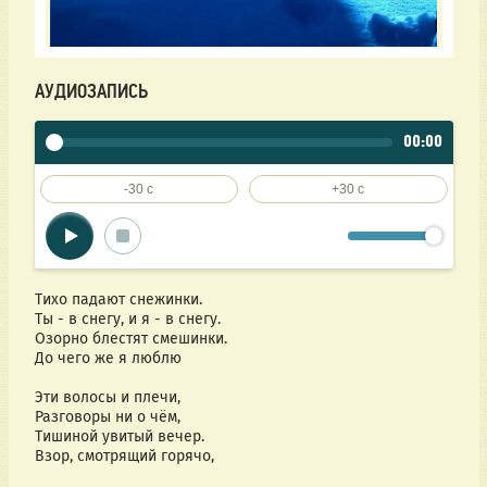
АУДИОЗАПИСЬ
00:00
-30 c
+30 c
Тихо падают снежинки.
Ты - в снегу, и я - в снегу.
Озорно блестят смешинки.
До чего же я люблю
Эти волосы и плечи,
Разговоры ни о чём,
Тишиной увитый вечер.
Взор, смотрящий горячо,