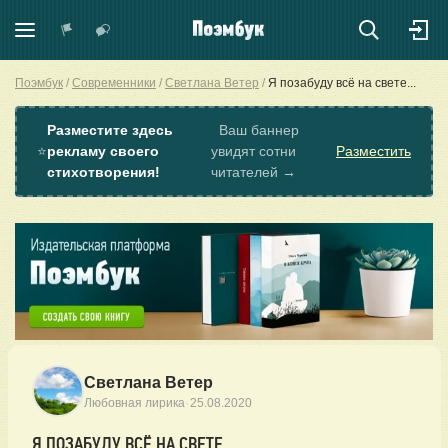
Поэмбук
Современники
Светлана Ветер
Я позабуду всё на свете...
Разместите здесь
Ваш баннер
⭐
рекламу своего
увидят сотни
Разместить
стихотворения!
читателей →
Светлана Ветер
·
Любовная лирика
25.08.2020
Я ПОЗАБУДУ ВСЁ НА СВЕТЕ...