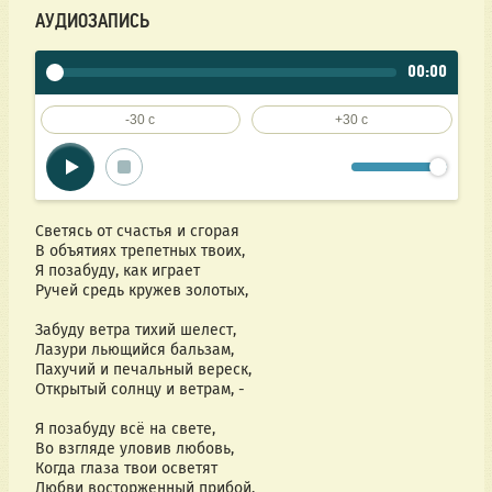
АУДИОЗАПИСЬ
00:00
-30 c
+30 c
Светясь от счастья и сгорая
В объятиях трепетных твоих,
Я позабуду, как играет
Ручей средь кружев золотых,
Забуду ветра тихий шелест,
Лазури льющийся бальзам,
Пахучий и печальный вереск,
Открытый солнцу и ветрам, -
Я позабуду всё на свете,
Во взгляде уловив любовь,
Когда глаза твои осветят
Любви восторженный прибой,