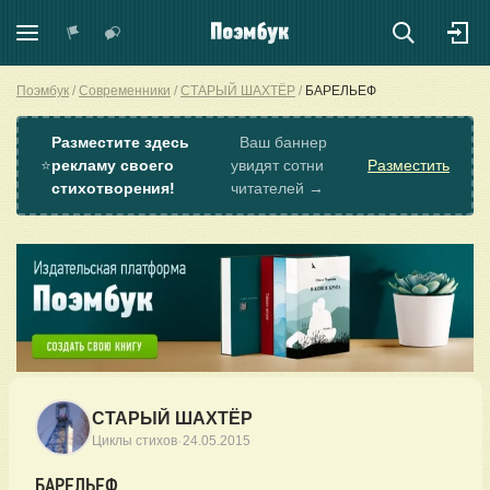
Поэмбук
Современники
СТАРЫЙ ШАХТЁР
​БАРЕЛЬЕФ
Разместите здесь
Ваш баннер
⭐
рекламу своего
увидят сотни
Разместить
стихотворения!
читателей →
СТАРЫЙ ШАХТЁР
·
Циклы стихов
24.05.2015
​БАРЕЛЬЕФ