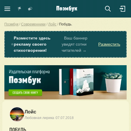
Поэмбук
Современники
Лойс
Побудь.
Разместите здесь
Ваш баннер
⭐
рекламу своего
увидят сотни
Разместить
стихотворения!
читателей →
Лойс
·
Любовная лирика
07.07.2018
ПОБУДЬ.