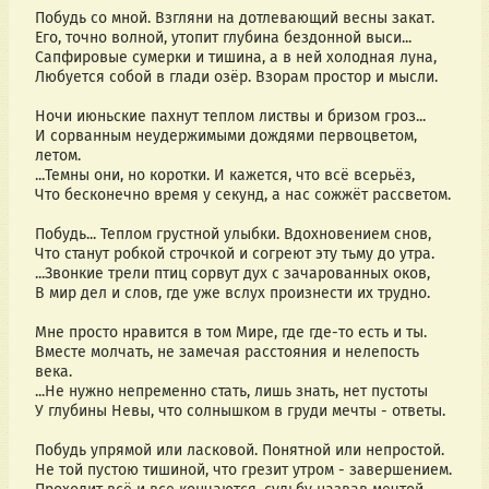
Побудь со мной. Взгляни на дотлевающий весны закат.
Его, точно волной, утопит глубина бездонной выси...
Сапфировые сумерки и тишина, а в ней холодная луна,
Любуется собой в глади озёр. Взорам простор и мысли.
Ночи июньские пахнут теплом листвы и бризом гроз...
И сорванным неудержимыми дождями первоцветом,
летом.
...Темны они, но коротки. И кажется, что всё всерьёз,
Что бесконечно время у секунд, а нас сожжёт рассветом.
Побудь... Теплом грустной улыбки. Вдохновением снов,
Что станут робкой строчкой и согреют эту тьму до утра.
...Звонкие трели птиц сорвут дух с зачарованных оков,
В мир дел и слов, где уже вслух произнести их трудно.
Мне просто нравится в том Мире, где где-то есть и ты.
Вместе молчать, не замечая расстояния и нелепость
века.
...Не нужно непременно стать, лишь знать, нет пустоты
У глубины Невы, что солнышком в груди мечты - ответы.
Побудь упрямой или ласковой. Понятной или непростой.
Не той пустою тишиной, что грезит утром - завершением.