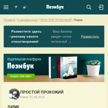
Поэмбук
Современники
ПРОСТОЙ ПРОХОЖИЙ
Парик
Разместите здесь
Ваш баннер
⭐
рекламу своего
увидят сотни
Разместить
стихотворения!
читателей →
ПРОСТОЙ ПРОХОЖИЙ
·
Юмор
01.05.2018
ПАРИК