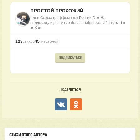
ПРОСТОЙ ПРОХОЖИЙ
Член Союза граффоманов России:D ★ На
поддержку и развитие donationalerts.com/r/maslov_fm
★ Кан…
123
45
стихов
читателей
ПОДПИСАТЬСЯ
Поделиться
СТИХИ ЭТОГО АВТОРА