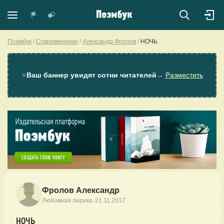
Поэмбук
Современники
Александр Фролов
НОЧЬ
⭐
Ваш баннер увидят сотни читателей
→
Разместить
Фролов Александр
·
Любовная лирика
21.11.2017
НОЧЬ