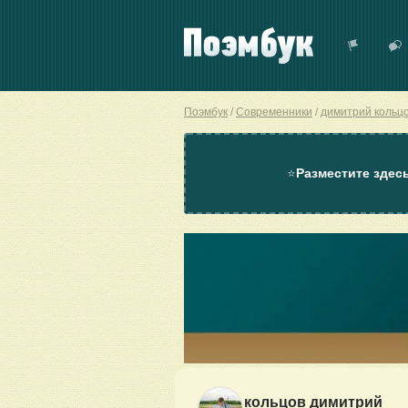
Поэмбук
Современники
димитрий кольц
⭐
Разместите здес
кольцов димитрий