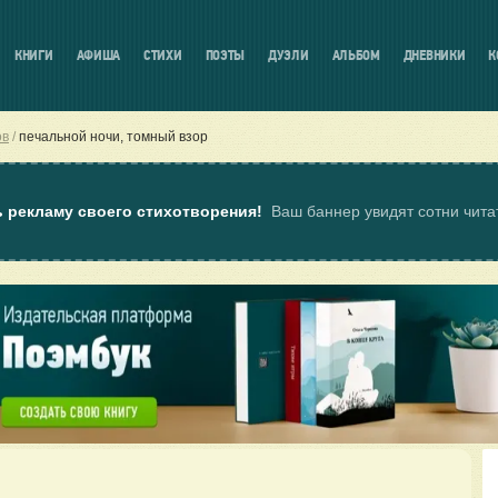
КНИГИ
АФИША
СТИХИ
ПОЭТЫ
ДУЭЛИ
АЛЬБОМ
ДНЕВНИКИ
К
ов
печальной ночи, томный взор
ь рекламу своего стихотворения!
Ваш баннер увидят сотни чит