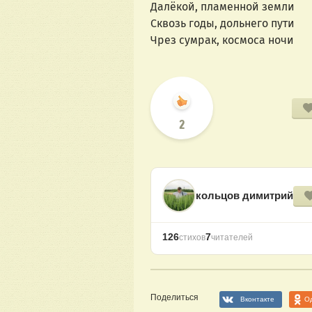
Далёкой, пламенной земли
Сквозь годы, дольнего пути
Чрез сумрак, космоса ночи
2
кольцов димитрий
126
7
стихов
читателей
Поделиться
Вконтакте
О