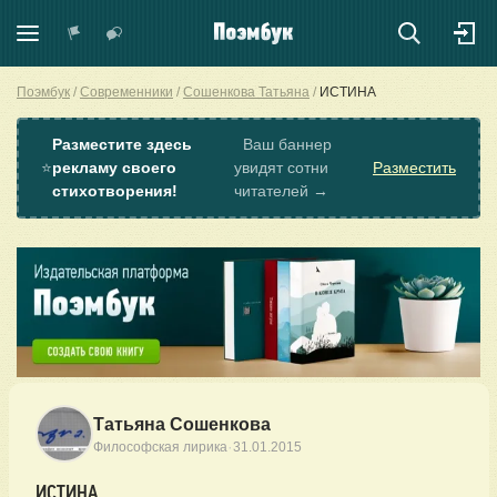
Поэмбук
Современники
Сошенкова Татьяна
ИСТИНА
Разместите здесь
Ваш баннер
⭐
рекламу своего
увидят сотни
Разместить
стихотворения!
читателей →
Татьяна Сошенкова
·
Философская лирика
31.01.2015
ИСТИНА