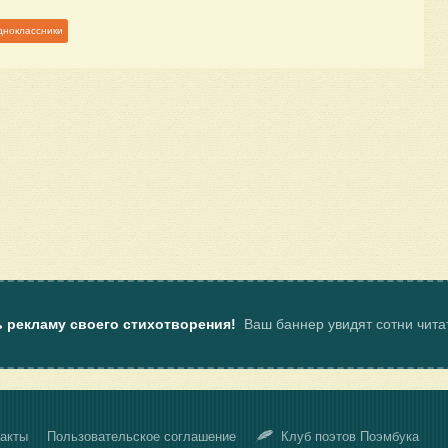
дноклассники
ь рекламу своего стихотворения!
Ваш баннер увидят сотни чит
акты
Пользовательское соглашение
Клуб поэтов Поэмбука