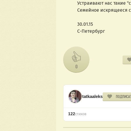
Устраивают нас такие "ст
Семейное искрящееся сча
30.01.15
С-Петербург
0
tatkaaleks
ПОДПИСА
122
стихов