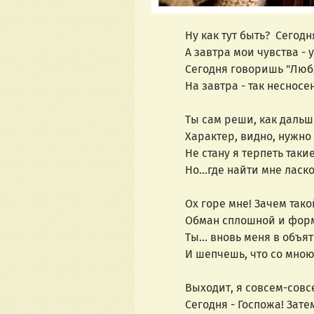
Ну как тут быть? Сегодня 
А завтра мои чувства - ут
Сегодня говоришь "Люблю
На завтра - так несносен 
Ты сам реши, как дальше 
Характер, видно, нужно и
Не стану я терпеть такие
Но...где найти мне ласков
Ох горе мне! Зачем такой 
Обман сплошной и формен
Ты... вновь меня в объят
И шепчешь, что со мною б
Выходит, я совсем-совсем
Сегодня - Госпожа! Затем 