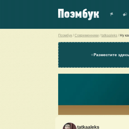
Поэмбук
Современники
tatkaaleks
Ну ка
⭐
Разместите здес
tatkaaleks