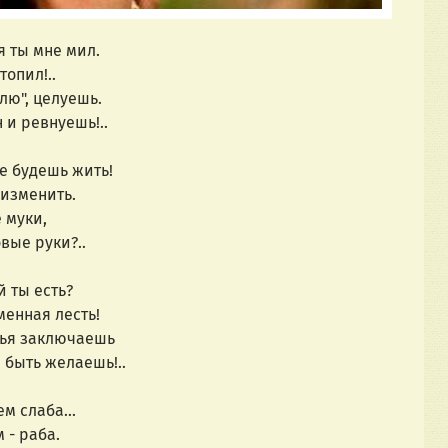
ты мне мил.
опил!..
", целуешь.
и ревнуешь!..
будешь жить!
зменить.
 муки,
ые руки?..
ты есть?
ная лесть!
ья заключаешь
ыть желаешь!..
 слаба...
- раба.