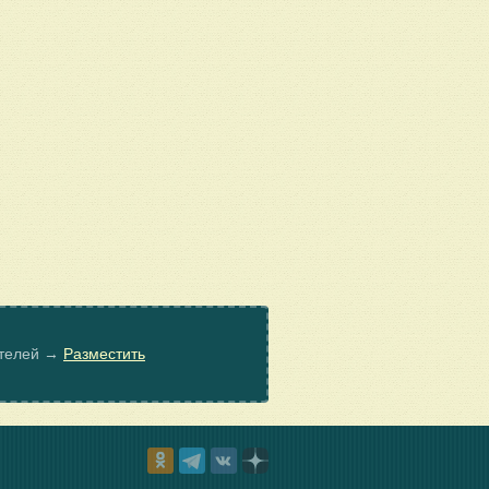
ателей →
Разместить