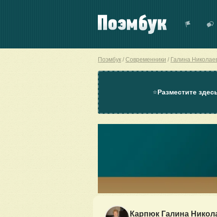
Поэмбук
Современники
Галина Николае
⭐
Разместите здес
Карпюк Галина Никол