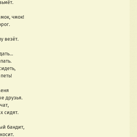
зьмёт.
чмок, чмок!
орог.
у везёт.
ать...
пать.
сидеть,
петь!
меня
е друзья.
чат,
х сидят.
ый бандит,
косит.