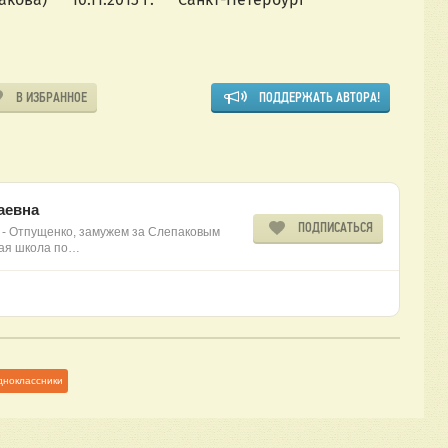
В ИЗБРАННОЕ
ПОДДЕРЖАТЬ АВТОРА!
аевна
ПОДПИСАТЬСЯ
е - Отпущенко, замужем за Слепаковым
ная школа по…
дноклассники