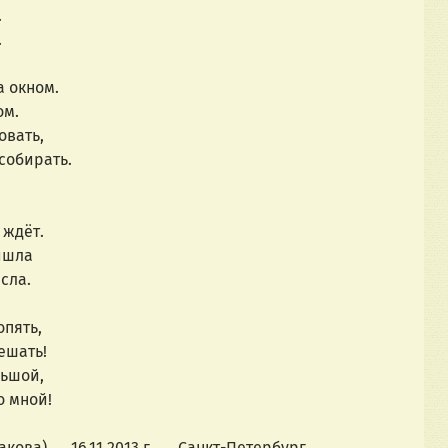
.
.
а окном.
ом.
овать,
собирать.
 ждёт.
ишла
сла.
опять,
ешать!
льшой,
о мной!
пакова) 16.11.2013 г. Санкт-Петербург