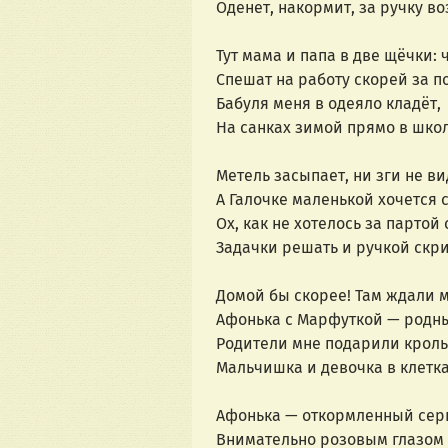
Оденет, накормит, за ручку во
Тут мама и папа в две щёчки: 
Спешат на работу скорей за п
Бабуля меня в одеяло кладёт,
На санках зимой прямо в школ
Метель засыпает, ни зги не вид
А Галочке маленькой хочется с
Ох, как не хотелось за партой 
Задачки решать и ручкой скри
Домой бы скорее! Там ждали 
Афонька с Марфуткой — родны
Родители мне подарили кроль
Мальчишка и девочка в клетка
Афонька — откормленный сер
Внимательно розовым глазом 