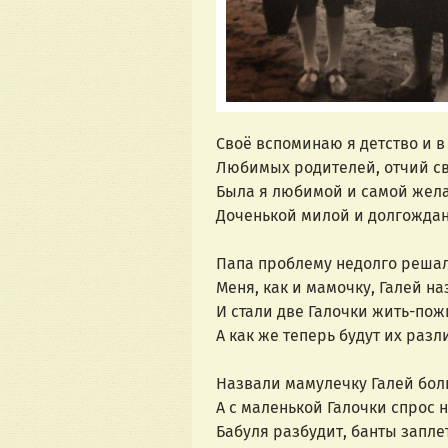
Своё вспоминаю я детство и в
Любимых родителей, отчий св
Была я любимой и самой жел
Доченькой милой и долгождан
Папа проблему недолго решал
Меня, как и мамочку, Галей на
И стали две Галочки жить-пож
А как же теперь будут их разл
Назвали мамулечку Галей бол
А с маленькой Галочки спрос 
Бабуля разбудит, банты заплет