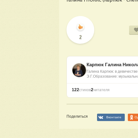
2
Карпюк Галина Никол
Галина Карпюк: в девичеств
Э.Г.Образование: музыкаль
122
2
стихов
читателя
Поделиться
Вконтакте
О