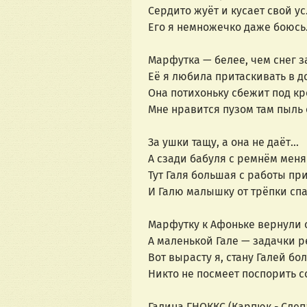
Сердито жуёт и кусает свой ус
Его я немножечко даже боюсь
Марфутка — белее, чем снег з
Её я любила притаскивать в д
Она потихоньку сбежит под кр
Мне нравится пузом там пыль 
За ушки тащу, а она не даёт...
А сзади бабуля с ремнём меня
Тут Галя большая с работы пр
И Галю малышку от трёпки спа
Марфутку к Афоньке вернули 
А маленькой Гале — задачки р
Вот вырасту я, стану Галей бо
Никто не посмеет поспорить с
Галина ГНОККС (Карпюк - Сле