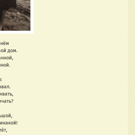
 нём
ой дом.
анной,
ной.
:
звал.
ивать,
ичать?
ьшой,
никакой!
ёт,