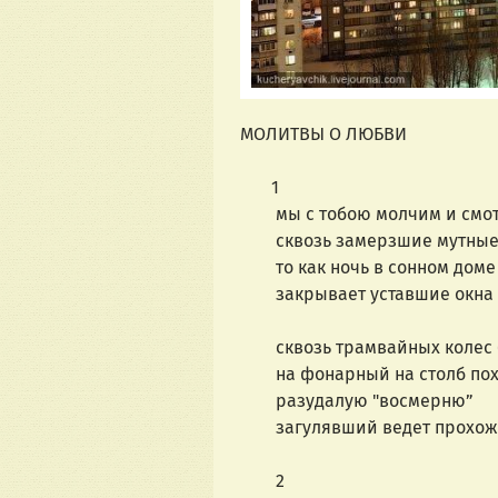
МОЛИТВЫ О ЛЮБВИ
1
мы с тобою молчим и смо
сквозь замерзшие мутные 
то как ночь в сонном доме
закрывает уставшие окна
сквозь трамвайных колес 
на фонарный на
разудалую "восмерню”
загулявший ведет прохож
2