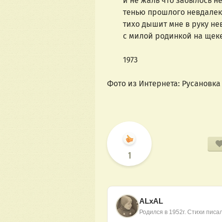
и не жаль что забылось не
тенью прошлого невдалек
тихо дышит мне в руку нев
с милой родинкой на щек
1973
Фото из Интернета: Русановка
1
ALxAL
Родился в 1952г. Стихи писал