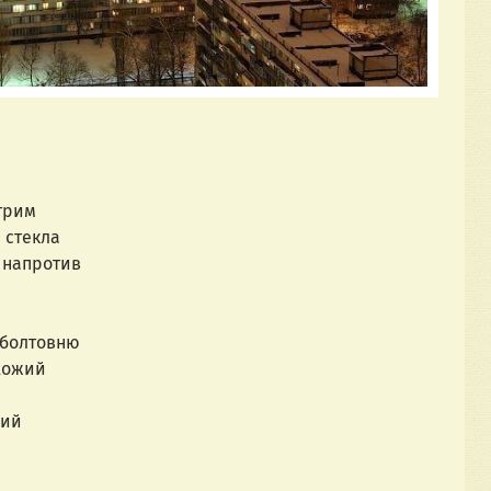
трим
стекла
 напротив
болтовню
 столб похожий
ий