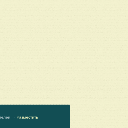
ателей →
Разместить