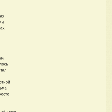
ах
ми
ах
жда любви
ам
лось
тал
отной
ьма
росто
я