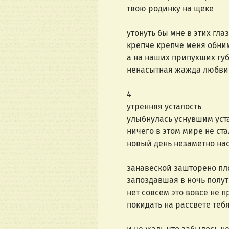
твою родинку на щеке
утонуть бы мне в этих глаз
крепче крепче меня обни
а на наших припухших губ
ненасытная жа
4
утренняя усталость
улыбнулась уснувшим уст
ничего в этом мире не ста
новый день незаметно нас
занавеской зашторено пл
запоздавшая в ночь полут
нет совсем это вовсе не п
покидать на рассвете теб