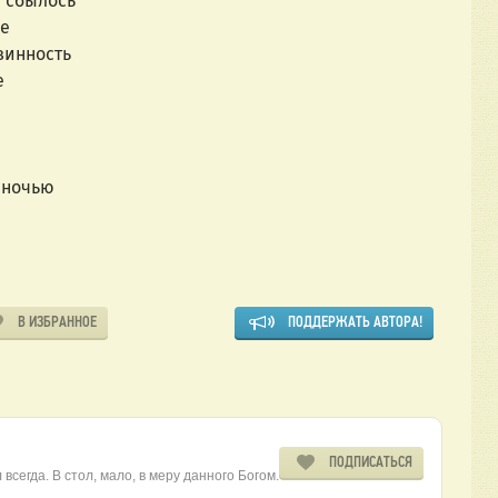
 сбылось
е
инность
е
 ночью
В ИЗБРАННОЕ
ПОДДЕРЖАТЬ АВТОРА!
ПОДПИСАТЬСЯ
 всегда. В стол, мало, в меру данного Богом.