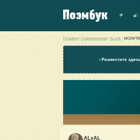
Поэмбук
Современники
ALxAL
МОЛИТВ
⭐
Разместите здес
ALxAL