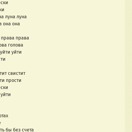
ески
ки
а луна луна
 она она
права права
ва голова
уйти уйти
ти
ит свистит
и прости
ески
 уйти
отах
е
 бы без счета