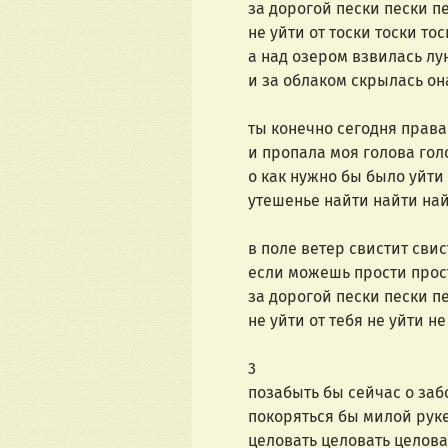
за дорогой пески пески п
не уйти от тоски тоски тос
а над озером взвилась лун
и за облаком скрылась она
ты конечно сегодня права 
и пропала моя голова голо
о как нужно бы было уйти 
утешенье найти найти най
в поле ветер свистит свист
если можешь прости прост
за дорогой пески пески п
не уйти от тебя не уйти не
3
позабыть бы сейчас о заб
покоряться бы милой рук
целовать целовать целовать