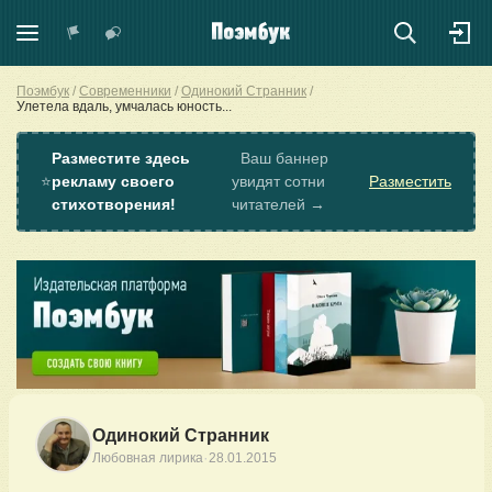
Поэмбук
Современники
Одинокий Странник
Улетела вдаль, умчалась юность...
Разместите здесь
Ваш баннер
⭐
рекламу своего
увидят сотни
Разместить
стихотворения!
читателей →
Одинокий Странник
·
Любовная лирика
28.01.2015