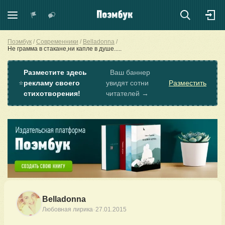
Поэмбук
Современники
Belladonna
Не грамма в стакане,ни капле в душе.....
Разместите здесь
Ваш баннер
⭐
рекламу своего
увидят сотни
Разместить
стихотворения!
читателей →
Belladonna
·
Любовная лирика
27.01.2015