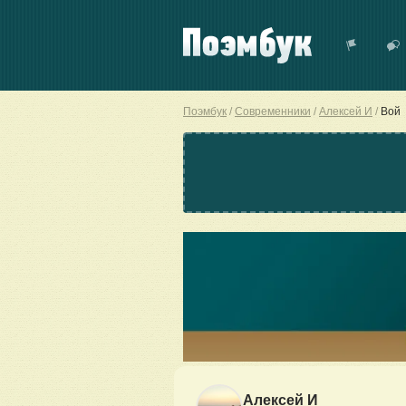
Поэмбук
Современники
Алексей И
Вой
Алексей И