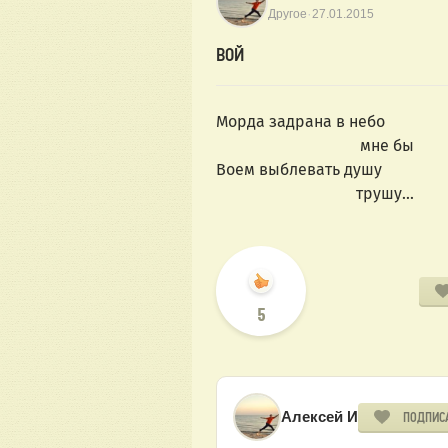
·
Другое
27.01.2015
ВОЙ
Морда задрана в небо
мне бы
Воем выблевать душу
трушу...
5
Алексей И
ПОДПИС