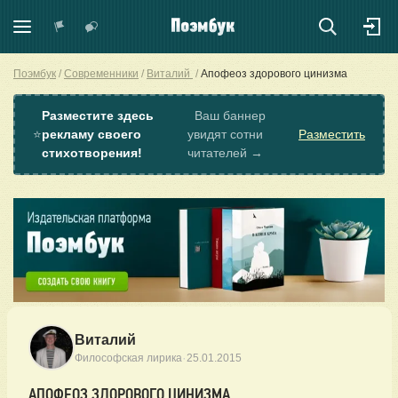
Поэмбук
Современники
Виталий
Апофеоз здорового цинизма
Разместите здесь
Ваш баннер
⭐
рекламу своего
увидят сотни
Разместить
стихотворения!
читателей →
Виталий
·
Философская лирика
25.01.2015
АПОФЕОЗ ЗДОРОВОГО ЦИНИЗМА