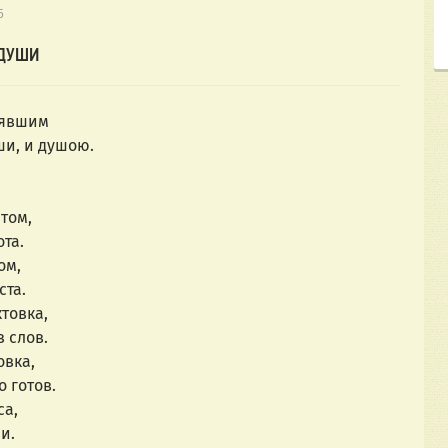
5
 ДУШИ
нявшим
ши, и душою.
том,
та.
ом,
ста.
товка,
з слов.
овка,
 готов.
са,
и.