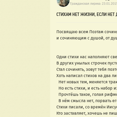
·
Гражданская лирика
23.01.201
СТИХАМ НЕТ ЖИЗНИ, ЕСЛИ НЕТ
Посвящаю всем Поэтам сочи
и сочиняющим с душой, от ду
Одни стихи нас наполняют све
В других унылых строчек пусто
Стал сочинять, зовут тебя поэт
Хоть написал стихов на два ли
Нет новых тем, меняется трак
Но есть стихи, и есть набор и
Прочтёшь такое, голая рифм
В нём смысла нет, порвать его
Стихи писали, со времён Иису
Кто заставляет, хочешь не пиш