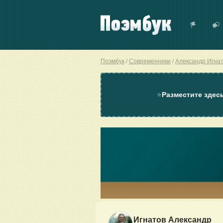
Поэмбук
Современники
Александр Игна
⭐
Разместите здес
Игнатов Александр