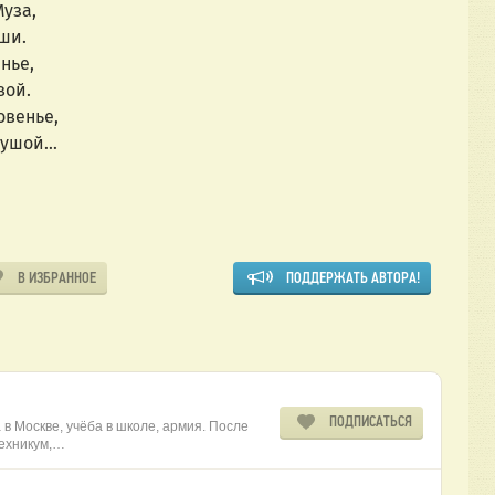
уза,
ши.
нье,
вой.
овенье,
 душой…
В ИЗБРАННОЕ
ПОДДЕРЖАТЬ АВТОРА!
ПОДПИСАТЬСЯ
 в Москве, учёба в школе, армия. После
техникум,…