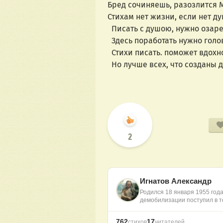
Бред сочиняешь, разозлится М
Стихам нет жизни, если нет ду
Писать с душою, нужно озаре
Здесь поработать нужно голо
Стихи писать. поможет вдохн
Но лучше всех, что созданы
2
Игнатов Александр
Родился 18 января 1955 года
демобилизации поступил в 
762
17
стихов
читателей