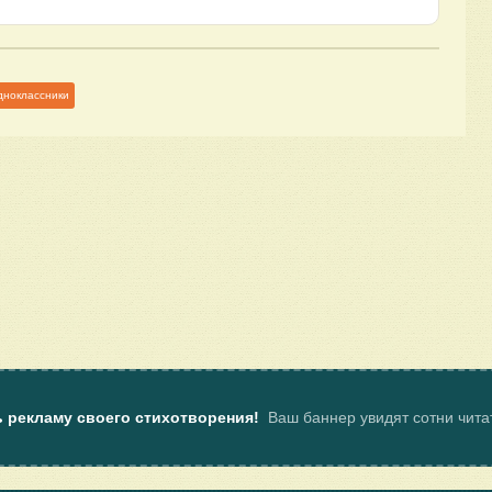
дноклассники
ь рекламу своего стихотворения!
Ваш баннер увидят сотни чит