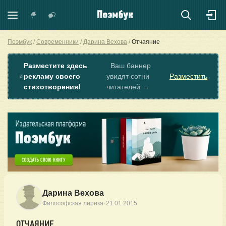
Поэмбук
Современники
Дарина Вехова
Отчаяние
Разместите здесь
Ваш баннер
⭐
рекламу своего
увидят сотни
Разместить
стихотворения!
читателей →
Дарина Вехова
·
Философская лирика
21.01.2015
ОТЧАЯНИЕ