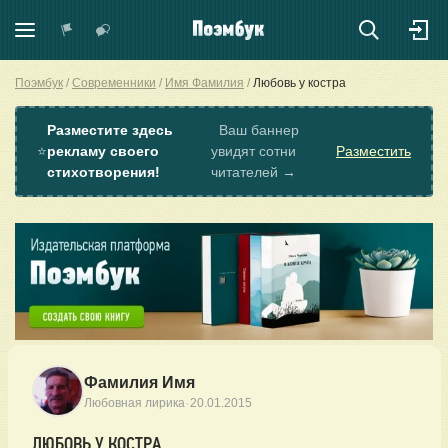
Поэмбук
Современники
Имя Фамилия
Любовь у костра
Разместите здесь
Ваш баннер
⭐
рекламу своего
увидят сотни
Разместить
стихотворения!
читателей →
Фамилия Имя
·
Любовная лирика
20.01.2015
ЛЮБОВЬ У КОСТРА