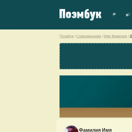
Поэмбук
Современники
Имя Фамилия
Д
Фамилия Имя