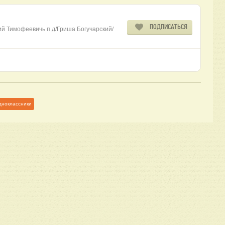
ПОДПИСАТЬСЯ
ий Тимофеевичь п.д/Гриша Богучарский/
дноклассники