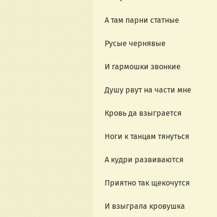
А там парни статные
Русые чернявые
И гармошки звонкие
Душу рвут на части мне
Кровь да взыграется
Ноги к танцам тянуться
А кудри развиваются
Приятно так щекочутся
И взыграла кровушка