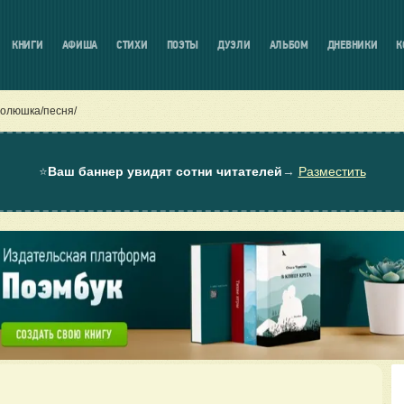
КНИГИ
АФИША
СТИХИ
ПОЭТЫ
ДУЭЛИ
АЛЬБОМ
ДНЕВНИКИ
К
олюшка/песня/
⭐
Ваш баннер увидят сотни читателей
→
Разместить