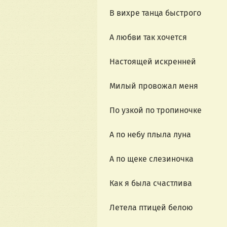
В вихре танца быстрого
А любви так хочется
Настоящей искренней
Милый провожал меня
По узкой по тропиночке
А по небу плыла луна
А по щеке слезиночка
Как я была счастлива
Летела птицей белою