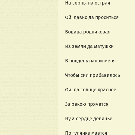
На серпы на острая
Ой, давно да проситься
Водица родниковая
Из земли да матушки
В полдень напои меня
Чтобы сил прибавилось
Ой, да солнце красное
За рекою прячется
Ну а сердце девичье
По гулянке мается