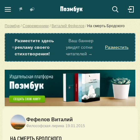
Поэмбук
Современники
Виталий Фефелов
На смерть Бродского
Разместите здесь
Ваш баннер
⭐
рекламу своего
увидят сотни
Разместить
стихотворения!
читателей →
Фефелов Виталий
·
Философская лирика
19.01.2015
НА СМЕРТЬ БРОДСКОГО