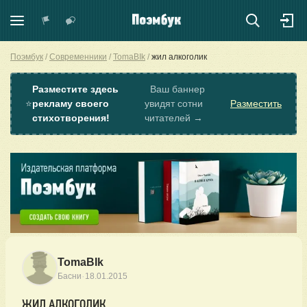
Поэмбук
Современники
TomaBIk
жил алкоголик
Разместите здесь
Ваш баннер
⭐
рекламу своего
увидят сотни
Разместить
стихотворения!
читателей →
TomaBIk
·
Басни
18.01.2015
ЖИЛ АЛКОГОЛИК