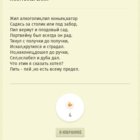
Жил алкоголик,пил коньяк,кагор
Садясь за столик или под забор,
Пил вермут и плодовый сад.
Портвейну был всегда он рад.
Тянул с получки до получки,
Искал,крутился и страдал.
Но,наконец,дошел до ручки,
Сел,ослабел и дуба дал.
Что этим я сказать хотел?
Пить - пей ,но есть всему предел.
4
В ИЗБРАННОЕ