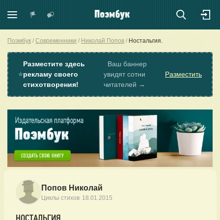
Поэмбук
Современники
Николай Попов
Ностальгия.
Разместите здесь
Ваш баннер
⭐
рекламу своего
увидят сотни
Разместить
стихотворения!
читателей →
Попов Николай
·
Циклы стихов
18.01.2015
НОСТАЛЬГИЯ.