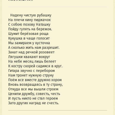
Надену чистую рубашку
На плечи кину пиджачок
С собою позову Наташку
Пойду гулять на бережок.
Шумит берёзовая роща
Кукушка в чаще голосит
Мы замираем у кусточка
А сколько жить нам разрешит.
Закат над речкой розовеет
Лягушки квакают вокруг
На небе месяц лишь белеет
К костру скорей садимся в круг.
Гитара звучно с перебором
Нам тронет нужную струну
Поём все вместе дружно хором
Вновь возвращаясь в ту страну,
Откуда все мы вышли строем
Ценили дружбу, совесть, честь
И пусть никто не стал героем
Зато других наград не счесть.