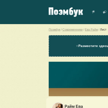
Поэмбук
Современники
Ева Райм
Лист
⭐
Разместите здес
Райм Ева