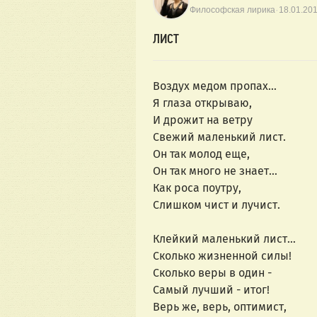
·
Философская лирика
18.01.20
ЛИСТ
Воздух медом пропах…
Я глаза открываю,
И дрожит на ветру
Свежий маленький лист.
Он так молод еще,
Он так много не знает…
Как роса поутру,
Слишком чист и лучист.
Клейкий маленький лист…
Сколько жизненной силы!
Сколько веры в один -
Самый лучший - итог!
Верь же, верь, оптимист,