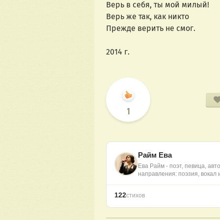
Верь в себя, ты мой милый!
Верь же так, как никто
Прежде верить не смог.
2014 г.
1
Райм Ева
Ева Райм - поэт, певица, ав
направления: поэзия, вокал
122
стихов