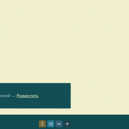
ателей →
Разместить