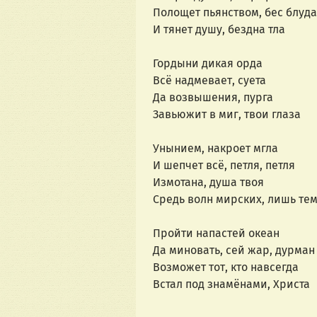
Полощет пьянством, бес блуда
И тянет душу, бездна тла
Гордыни дикая орда
Всё надмевает, суета
Да возвышения, пурга
Завьюжит в миг, твои глаза
Унынием, накроет мгла
И шепчет всё, петля, петля
Измотана, душа твоя
Средь волн мирских, лишь те
Пройти напастей океан
Да миновать, сей жар, дурман
Возможет тот, кто навсегда
Встал под знамёнами, Христа