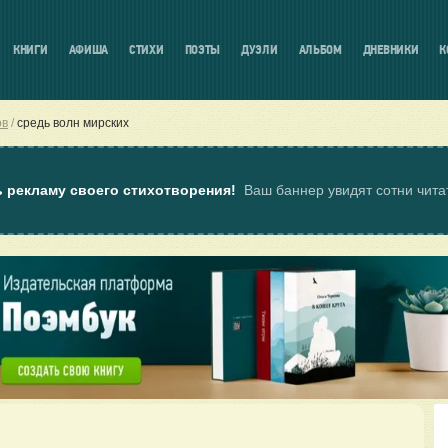
КНИГИ
АФИША
СТИХИ
ПОЭТЫ
ДУЭЛИ
АЛЬБОМ
ДНЕВНИКИ
К
ов
средь волн мирских
ь рекламу своего стихотворения!
Ваш баннер увидят сотни чит