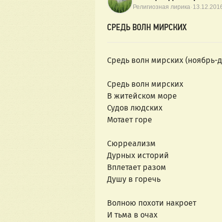
·
Религиозная лирика
13.12.201
СРЕДЬ ВОЛН МИРСКИХ
Средь волн мирских (ноябрь-д
Средь волн мирских
В житейском море
Судов людских
Мотает горе
Сюрреализм
Дурных историй
Вплетает разом
Душу в горечь
Волною похоти накроет
И тьма в очах