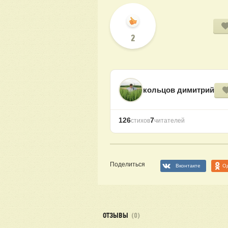
2
кольцов димитрий
126
7
стихов
читателей
Поделиться
Вконтакте
О
ОТЗЫВЫ
(0)