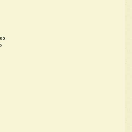
ыло
о