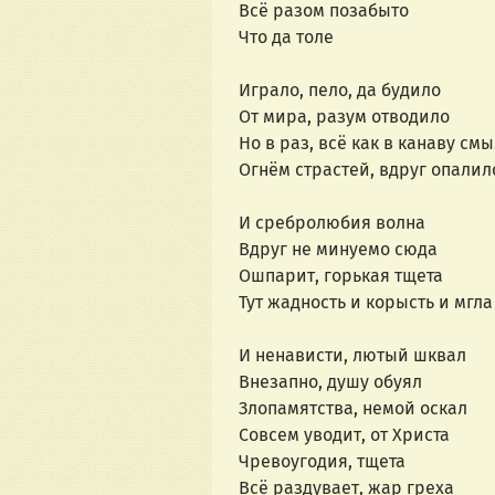
Всё разом позабыто
Что да толе
Играло, пело, да будило
От мира, разум отводило
Но в раз, всё как в канаву см
Огнём страстей, вдруг опалил
И сребролюбия волна
Вдруг не минуемо сюда
Ошпарит, горькая тщета
Тут жадность и корысть и мгла
И ненависти, лютый шквал
Внезапно, душу обуял
Злопамятства, немой оскал
Совсем уводит, от Христа
Чревоугодия, тщета
Всё раздувает, жар греха