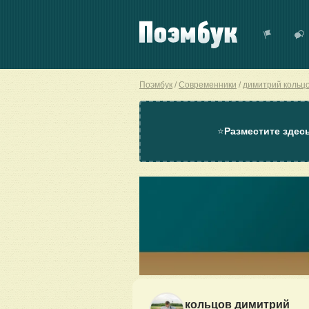
Поэмбук
Современники
димитрий кольц
⭐
Разместите здес
кольцов димитрий