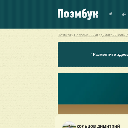
Поэмбук
Современники
димитрий кольц
⭐
Разместите здес
кольцов димитрий