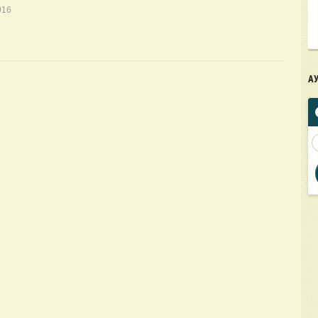
016
А