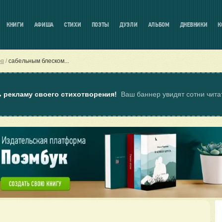
КНИГИ
АФИША
СТИХИ
ПОЭТЫ
ДУЭЛИ
АЛЬБОМ
ДНЕВНИКИ
К
ов
сабельным блеском...
ь рекламу своего стихотворения!
Ваш баннер увидят сотни чит