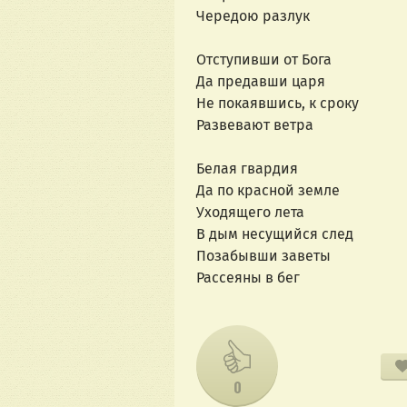
Чередою разлук
Отступивши от Бога
Да предавши царя
Не покаявшись, к сроку
Развевают ветра
Белая гвардия
Да по красной земле
Уходящего лета
В дым несущийся след
Позабывши заветы
Рассеяны в бег
0