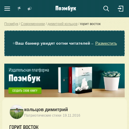
Поэмбук
Современники
димитрий кольцов
горит восток
⭐
Ваш баннер увидят сотни читателей
→
Разместить
кольцов димитрий
·
Патриотические стихи
19.11.2016
ГОРИТ ВОСТОК