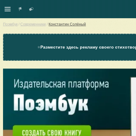
Поэмбук
/
Современники
/
Константин Солёный
⭐
Разместите здесь рекламу своего стихотво