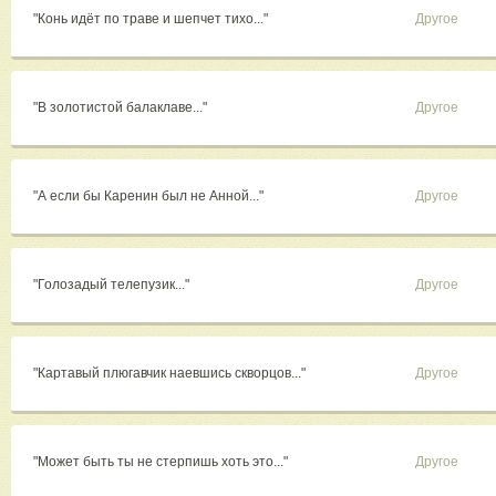
"Конь идёт по траве и шепчет тихо..."
Другое
"В золотистой балаклаве..."
Другое
"А если бы Каренин был не Анной..."
Другое
"Голозадый телепузик..."
Другое
"Картавый плюгавчик наевшись скворцов..."
Другое
"Может быть ты не стерпишь хоть это..."
Другое