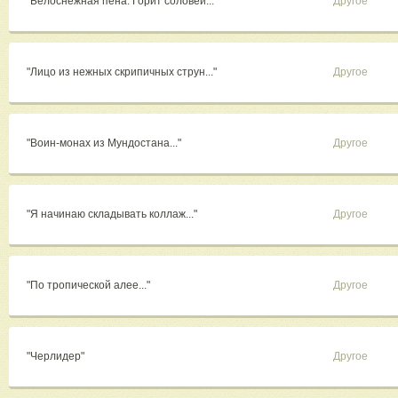
"Белоснежная пена. Горит соловей..."
Другое
"Лицо из нежных скрипичных струн..."
Другое
"Воин-монах из Мундостана..."
Другое
"Я начинаю складывать коллаж..."
Другое
"По тропической алее..."
Другое
"Черлидер"
Другое