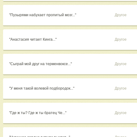
"Пузырями набухает пропитый мозг..."
Другое
"Анастасия читает Кинга..."
Другое
"Сыграй мой друг на терменвоксе..."
Другое
"У меня такой волевой подбородок..."
Другое
"Где ж ты? Где ж ты братец Че..."
Другое